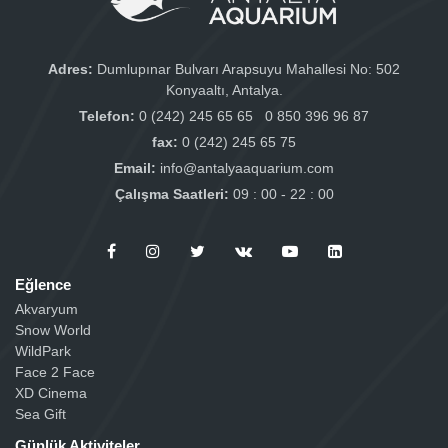
Adres:
Dumlupınar Bulvarı Arapsuyu Mahallesi No: 502
Konyaaltı, Antalya.
Telefon:
0 (242) 245 65 65
0 850 396 96 87
fax:
0 (242) 245 65 75
Email:
info@antalyaaquarium.com
Çalışma Saatleri:
09 : 00 - 22 : 00
Eğlence
Akvaryum
Snow World
WildPark
Face 2 Face
XD Cinema
Sea Gift
Günlük Aktiviteler