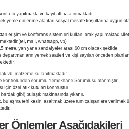
ntrolü yapılmakta ve kayıt altına alınmaktadır.
ek yeme dinlenme alanları sosyal mesafe koşullarına uygun ol
n erişim ve konferans sistemleri kullanılarak yapılmaktadır.İle
mektedir.(tel, mail, whatsapp, vb)
,5 metre, yan yana sandalyeler arası 60 cm olacak şekilde
departmanların yemek saatleri ve kişi sayıları önceden planlanm
ektedir.
ardak vb. malzeme kullanılmaktadır.
e kontrolünden sorumlu Yemekhane Sorumlusu atanmıştır
ı için özel atık kutuları konmuştur
, bardak gibi) bulaşık makinasında yıkanır.
, bulaşma tehlikesini azaltmak üzere tüm çalışanlara verilmek 
tedir.
ğer Önlemler
Aşağıdakileri