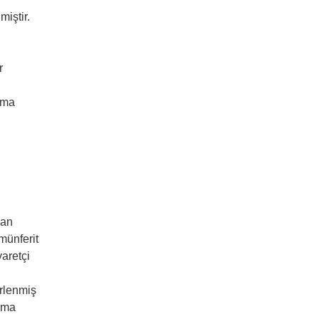
miştir.
r
ışma
dan
münferit
yaretçi
irlenmiş
alma