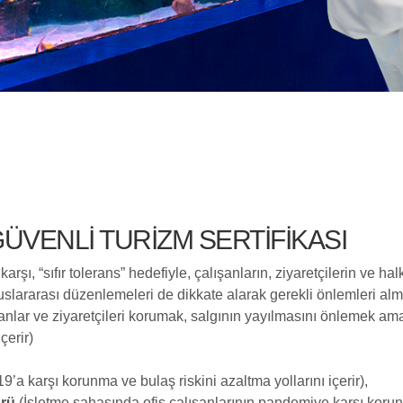
ÜVENLI TURIZM SERTIFIKASI
şı, “sıfır tolerans” hedefiyle, çalışanların, ziyaretçilerin ve hal
slararası düzenlemeleri de dikkate alarak gerekli önlemleri almı
şanlar ve ziyaretçileri korumak, salgının yayılmasını önlemek am
çerir)
’a karşı korunma ve bulaş riskini azaltma yollarını içerir),
ürü
(İşletme sahasında ofis çalışanlarının pandemiye karşı koru