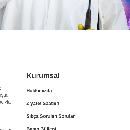
Kurumsal
k
Hakkımızda
ştır.
acıyla
Ziyaret Saatleri
Sıkça Sorulan Sorular
Basın Bülteni
nma ve