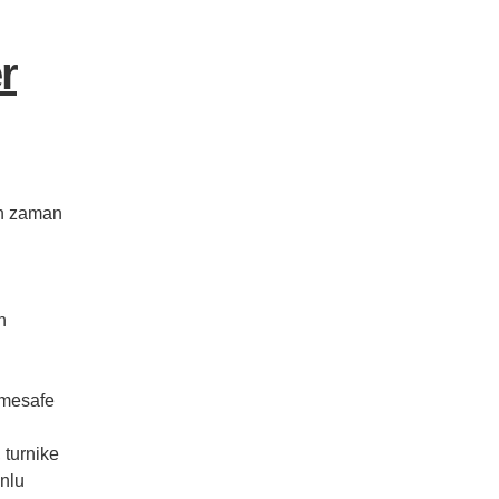
r
ün zaman
n
 mesafe
 turnike
unlu