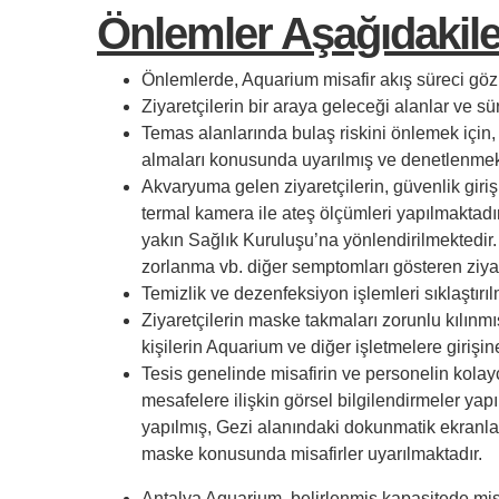
Önlemler Aşağıdakile
Önlemlerde, Aquarium misafir akış süreci göz 
Ziyaretçilerin bir araya geleceği alanlar ve sü
Temas alanlarında bulaş riskini önlemek için, i
almaları konusunda uyarılmış ve denetlenmek
Akvaryuma gelen ziyaretçilerin, güvenlik giri
termal kamera ile ateş ölçümleri yapılmaktadır.
yakın Sağlık Kuruluşu’na yönlendirilmektedir
zorlanma vb. diğer semptomları gösteren ziyar
Temizlik ve dezenfeksiyon işlemleri sıklaştırılm
Ziyaretçilerin maske takmaları zorunlu kılın
kişilerin Aquarium ve diğer işletmelere girişin
Tesis genelinde misafirin ve personelin kola
mesafelere ilişkin görsel bilgilendirmeler yap
yapılmış, Gezi alanındaki dokunmatik ekranlar 
maske konusunda misafirler uyarılmaktadır.
Antalya Aquarium, belirlenmiş kapasitede misa