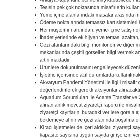
Tesisin pek çok noktasında misafirlerin kullan
Yeme içme alanlarındaki masalar arasında m
Ödeme noktalarında temassız kart sistemleri 
Her müşterinin ardından, yeme-içme satış nok
İbadet yerlerinde ek hijyen ve teması azaltan,
Gezi alanlarındaki bilgi monitörleri ve diğer 
mekanlarında çeşitli görseller, bilgi vermek am
artırılmaktadır.
Ürünlere dokunulmasını engelleyecek düzenlemel
İşletme içerisinde acil durumlarda kullanılmak
Akvaryum Pandemi Yönetimi ile ilgili misafir
değerlendirilerek gerekli aksiyonlar alınacaktı
Aquarium Sorumluları ile Acente Transfer ve 
alınan anlık mevcut ziyaretçi raporu ile misafir 
ziyaretçi kayıtlarını buradaki verilere göre al
beklemeye alınır ve gezi alanında boşalma old
Kiracı işletmeler de içeri aldıkları ziyaretçi s
kapasite sayısına uygun sayıda girişe izin ve