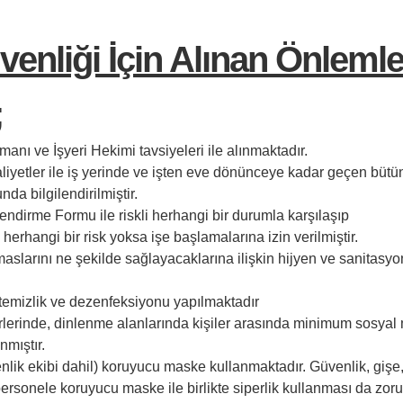
venliği
İçin Alınan Önlemle
;
zmanı ve İşyeri Hekimi tavsiyeleri ile alınmaktadır.
liyetler ile iş yerinde ve işten eve dönünceye kadar geçen büt
da bilgilendirilmiştir.
ndirme Formu ile riskli herhangi bir durumla karşılaşıp
herhangi bir risk yoksa işe başlamalarına izin verilmiştir.
maslarını ne şekilde sağlayacaklarına ilişkin hijyen ve sanitasyo
 temizlik ve dezenfeksiyonu yapılmaktadır
rlerinde, dinlenme alanlarında kişiler arasında minimum sosyal
nmıştır.
lik ekibi dahil) koruyucu maske kullanmaktadır. Güvenlik, gişe,
personele koruyucu maske ile birlikte siperlik kullanması da zor