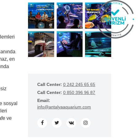
nlemleri
alanında
nmaz, en
munda
Call Center:
0 242 245 65 65
siz
Call Center:
0 850 396 96 87
Email:
e sosyal
info@antalyaaquarium.com
leri
afe ve