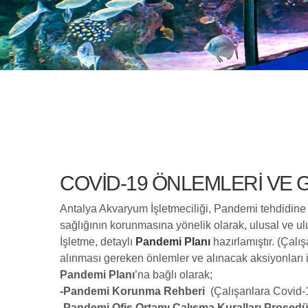
COVID-19 ÖNLEMLERI VE G
Antalya Akvaryum İşletmeciliği, Pandemi tehdidine kar
sağlığının korunmasına yönelik olarak, ulusal ve ulu
İşletme, detaylı
Pandemi Planı
hazırlamıştır. (Çalı
alınması gereken önlemler ve alınacak aksiyonları i
Pandemi Planı
’na bağlı olarak;
-Pandemi Korunma Rehberi
(Çalışanlara Covid-19
-Pandemi Ofis Ortamı Çalışma Kuralları Prosed