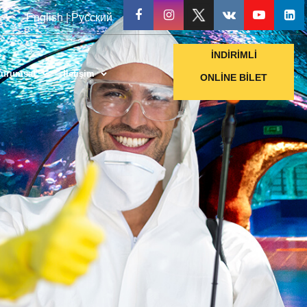
English
|
Русский
İNDIRIMLI
urumsal
İletişim
ONLINE BILET