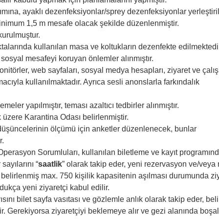
ımına, ayaklı dezenfeksiyonlar/sprey dezenfeksiyonlar yerleştiril
inimum 1,5 m mesafe olacak şekilde düzenlenmiştir.
kurulmuştur.
talarında kullanılan masa ve koltukların dezenfekte edilmektedi
 sosyal mesafeyi koruyan önlemler alınmıştır.
monitörler, web sayfaları, sosyal medya hesapları, ziyaret ve çal
acıyla kullanılmaktadır. Ayrıca sesli anonslarla farkındalık
er yapılmıştır, teması azaltıcı tedbirler alınmıştır.
 üzere Karantina Odası belirlenmiştir.
 düşüncelerinin ölçümü için anketler düzenlenecek, bunlar
r.
Operasyon Sorumluları, kullanılan biletleme ve kayıt programın
sayılarını “
saatlik
” olarak takip eder, yeni rezervasyon ve/veya 
ır, belirlenmiş max. 750 kişilik kapasitenin aşılması durumunda zi
ukça yeni ziyaretçi kabul edilir.
ayısını bilet sayfa vasıtası ve gözlemle anlık olarak takip eder, bel
rir. Gerekiyorsa ziyaretçiyi beklemeye alır ve gezi alanında boş