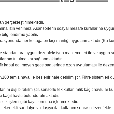
an gerçekleştirilmektedir.
mına izin verilmez. Asansörlerin sosyal mesafe kurallarına uygu
e bilgilendirme yapılır.
perasyonunda her koltuğa bir kişi mantığı uygulanmaktadır (Bu ku
öre standartlara uygun dezenfeksiyon malzemeleri ile ve uygun sı
tlarının tutulmasını sağlanmaktadır.
afir kabul edilmeyen gece saatlerinde ozon uygulaması ile deze
00 temiz hava ile beslenir hale getirilmiştir. Filtre sistemleri d
lanım dışı bırakılmıştır, sensörlü tek kullanımlık kâğıt havlular k
 ve kâğıt havlu bulundurulmaktadır.
zlik işlemi gibi kayıt formuna işlenmektedir.
an tekerlekli sandalye vb. taşıyıcılar kullanım sonrası dezenfekte