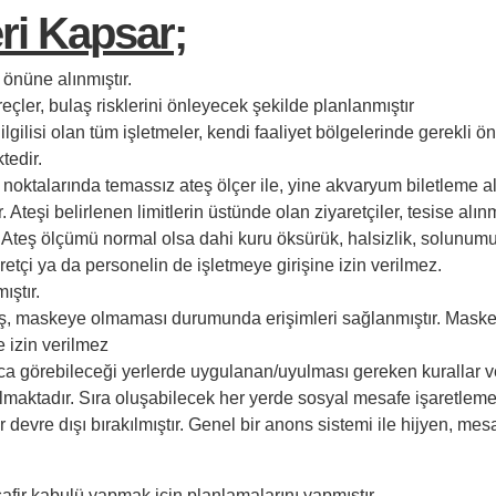
ri Kapsar;
önüne alınmıştır.
reçler, bulaş risklerini önleyecek şekilde planlanmıştır
lgilisi olan tüm işletmeler, kendi faaliyet bölgelerinde gerekli ö
tedir.
ş noktalarında temassız ateş ölçer ile, yine akvaryum biletleme 
 Ateşi belirlenen limitlerin üstünde olan ziyaretçiler, tesise alı
. Ateş ölçümü normal olsa dahi kuru öksürük, halsizlik, solunu
etçi ya da personelin de işletmeye girişine izin verilmez.
ıştır.
mış, maskeye olmaması durumunda erişimleri sağlanmıştır. Maske
e izin verilmez
yca görebileceği yerlerde uygulanan/uyulması gereken kurallar v
ılmaktadır. Sıra oluşabilecek her yerde sosyal mesafe işaretleme
devre dışı bırakılmıştır. Genel bir anons sistemi ile hijyen, mes
fir kabulü yapmak için planlamalarını yapmıştır.