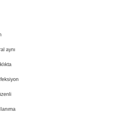
n
ral aynı
klıkta
nfeksiyon
üzenli
ullanıma